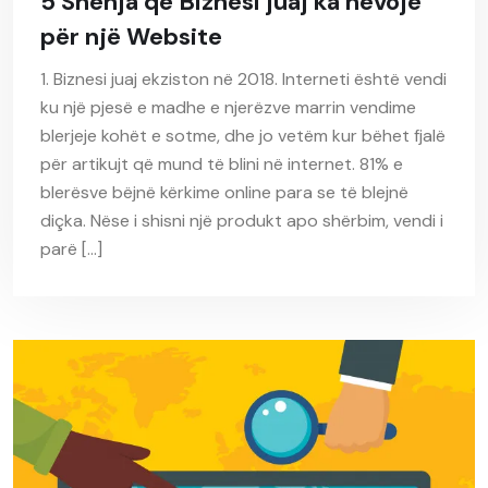
5 Shenja që Biznesi juaj ka nevojë
për një Website
1. Biznesi juaj ekziston në 2018. Interneti është vendi
ku një pjesë e madhe e njerëzve marrin vendime
blerjeje kohët e sotme, dhe jo vetëm kur bëhet fjalë
për artikujt që mund të blini në internet. 81% e
blerësve bëjnë kërkime online para se të blejnë
diçka. Nëse i shisni një produkt apo shërbim, vendi i
parë […]