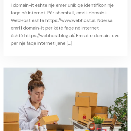
i domain-it është një emër unik që identifikon një
faqe në internet. Për shembull, emri i domain i
WebHost është https://www.webhost.al. Ndërsa
emri i domain-it për këtë faqe në internet
është https://webhostblog.al/. Emrat e domain-eve
për një faqe interneti janë […]