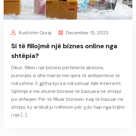
Kushtrim Guraj
December 15, 2023
Si të fillojmë një biznes online nga
shtëpia?
Dikur, fillimi i një biznesi përfshinte aksione,
punonjës si dhe marrje me qera të ambjenteve të
ndryshme. E gjitha kjo ka ndryshuar falë Internetit.
Gjithnjë e më shumë biznese të bazuara në shtëpi
po shfaqen. Për të filluar biznesin tuaj të bazuar në
shtëpi, ky artikull ju ndihmon për çdo hap nga krijimi
i një […]